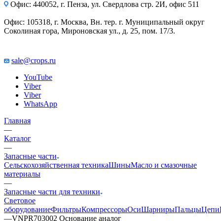
Офис: 440052, г. Пенза, ул. Свердлова стр. 2И, офис 511
Офис: 105318, г. Москва, Вн. тер. г. Муниципальный округ
Соколиная гора, Мироновская ул., д. 25, пом. 17/3.
sale@crops.ru
YouTube
Viber
Viber
WhatsApp
Главная
—
Каталог
—
Запасные части
Сельскохозяйственная техника
Шины
Масло и смазочные
материалы
—
Запасные части для техники
Световое
оборудование
Фильтры
Компрессоры
Оси
Шарниры
Пальцы
Цепи
—
VNPR703002 Основание аналог