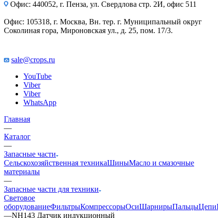
Офис: 440052, г. Пенза, ул. Свердлова стр. 2И, офис 511
Офис: 105318, г. Москва, Вн. тер. г. Муниципальный округ
Соколиная гора, Мироновская ул., д. 25, пом. 17/3.
sale@crops.ru
YouTube
Viber
Viber
WhatsApp
Главная
—
Каталог
—
Запасные части
Сельскохозяйственная техника
Шины
Масло и смазочные
материалы
—
Запасные части для техники
Световое
оборудование
Фильтры
Компрессоры
Оси
Шарниры
Пальцы
Цепи
—
NH143 Датчик индукционный