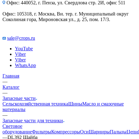
Офис: 440052, г. Пенза, ул. Свердлова стр. 2И, офис 511
Офис: 105318, г. Москва, Вн. тер. г. Муниципальный округ
Соколиная гора, Мироновская ул., д. 25, пом. 17/3.
sale@crops.ru
YouTube
Viber
Viber
WhatsApp
Главная
—
Каталог
—
Запасные части
Сельскохозяйственная техника
Шины
Масло и смазочные
материалы
—
Запасные части для техники
Световое
оборудование
Фильтры
Компрессоры
Оси
Шарниры
Пальцы
Цепи
—
DL392 Шайба