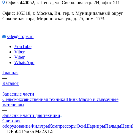
Офис: 440052, г. Пенза, ул. Свердлова стр. 2И, офис 511
Офис: 105318, г. Москва, Вн. тер. г. Муниципальный округ
Соколиная гора, Мироновская ул., д. 25, пом. 17/3.
sale@crops.ru
YouTube
Viber
Viber
WhatsApp
Главная
—
Каталог
—
Запасные части
Сельскохозяйственная техника
Шины
Масло и смазочные
материалы
—
Запасные части для техники
Световое
оборудование
Фильтры
Компрессоры
Оси
Шарниры
Пальцы
Цепи
—
DE504 Гайка M22X1.5