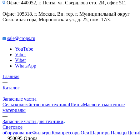
Офис: 440052, г. Пенза, ул. Свердлова стр. 2И, офис 511
Офис: 105318, г. Москва, Вн. тер. г. Муниципальный округ
Соколиная гора, Мироновская ул., д. 25, пом. 17/3.
sale@crops.ru
YouTube
Viber
Viber
WhatsApp
Главная
—
Каталог
—
Запасные части
Сельскохозяйственная техника
Шины
Масло и смазочные
материалы
—
Запасные части для техники
Световое
оборудование
Фильтры
Компрессоры
Оси
Шарниры
Пальцы
Цепи
—
950695 Опора