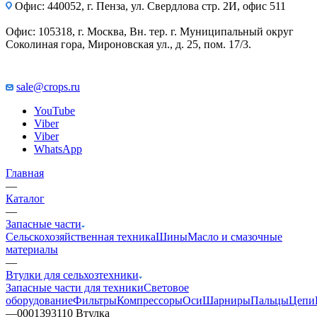
Офис: 440052, г. Пенза, ул. Свердлова стр. 2И, офис 511
Офис: 105318, г. Москва, Вн. тер. г. Муниципальный округ
Соколиная гора, Мироновская ул., д. 25, пом. 17/3.
sale@crops.ru
YouTube
Viber
Viber
WhatsApp
Главная
—
Каталог
—
Запасные части
Сельскохозяйственная техника
Шины
Масло и смазочные
материалы
—
Втулки для сельхозтехники
Запасные части для техники
Световое
оборудование
Фильтры
Компрессоры
Оси
Шарниры
Пальцы
Цепи
—
0001393110 Втулка