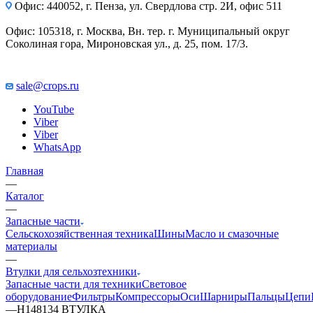
Офис: 440052, г. Пенза, ул. Свердлова стр. 2И, офис 511
Офис: 105318, г. Москва, Вн. тер. г. Муниципальный округ
Соколиная гора, Мироновская ул., д. 25, пом. 17/3.
sale@crops.ru
YouTube
Viber
Viber
WhatsApp
Главная
—
Каталог
—
Запасные части
Сельскохозяйственная техника
Шины
Масло и смазочные
материалы
—
Втулки для сельхозтехники
Запасные части для техники
Световое
оборудование
Фильтры
Компрессоры
Оси
Шарниры
Пальцы
Цепи
—
H148134 ВТУЛКА