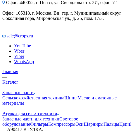
Офис: 440052, г. Пенза, ул. Свердлова стр. 2И, офис 511
Офис: 105318, г. Москва, Вн. тер. г. Муниципальный округ
Соколиная гора, Мироновская ул., д. 25, пом. 17/3.
sale@crops.ru
YouTube
Viber
Viber
WhatsApp
Главная
—
Каталог
—
Запасные части
Сельскохозяйственная техника
Шины
Масло и смазочные
материалы
—
Втулки для сельхозтехники
Запасные части для техники
Световое
оборудование
Фильтры
Компрессоры
Оси
Шарниры
Пальцы
Цепи
—
A90417 ВТУЛКА.