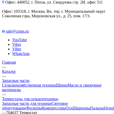
Офис: 440052, г. Пенза, ул. Свердлова стр. 2И, офис 511
Офис: 105318, г. Москва, Вн. тер. г. Муниципальный округ
Соколиная гора, Мироновская ул., д. 25, пом. 17/3.
sale@crops.ru
YouTube
Viber
Viber
WhatsApp
Главная
—
Каталог
—
Запасные части
Сельскохозяйственная техника
Шины
Масло и смазочные
материалы
—
Термостаты для сельхозтехники
Запасные части для техники
Световое
оборудование
Фильтры
Компрессоры
Оси
Шарниры
Пальцы
Цепи
—
704637 Термостат