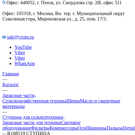
Офис: 440052, г. Пенза, ул. Свердлова стр. 2И, офис 511
Офис: 105318, г. Москва, Вн. тер. г. Муниципальный округ
Соколиная гора, Мироновская ул., д. 25, пом. 17/3.
sale@crops.ru
YouTube
Viber
Viber
WhatsApp
Главная
—
Каталог
—
Запасные части
Сельскохозяйственная техника
Шины
Масло и смазочные
материалы
—
Ступицы для сельхозтехники
Запасные части для техники
Световое
оборудование
Фильтры
Компрессоры
Оси
Шарниры
Пальцы
Цепи
—
R108519 СТУПИЦА