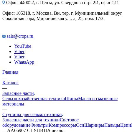
Офис: 440052, г. Пенза, ул. Свердлова стр. 2И, офис 511
Офис: 105318, г. Москва, Вн. тер. г. Муниципальный округ
Соколиная гора, Мироновская ул., д. 25, пом. 17/3.
sale@crops.ru
YouTube
Viber
Viber
WhatsApp
Главная
—
Каталог
—
Запасные части
Сельскохозяйственная техника
Шины
Масло и смазочные
материалы
—
Ступицы для сельхозтехники
Запасные части для техники
Световое
оборудование
Фильтры
Компрессоры
Оси
Шарниры
Пальцы
Цепи
—
AA66907 СТУПИЦА аналог