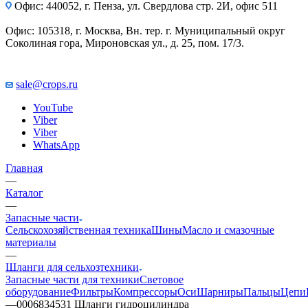
Офис: 440052, г. Пенза, ул. Свердлова стр. 2И, офис 511
Офис: 105318, г. Москва, Вн. тер. г. Муниципальный округ
Соколиная гора, Мироновская ул., д. 25, пом. 17/3.
sale@crops.ru
YouTube
Viber
Viber
WhatsApp
Главная
—
Каталог
—
Запасные части
Сельскохозяйственная техника
Шины
Масло и смазочные
материалы
—
Шланги для сельхозтехники
Запасные части для техники
Световое
оборудование
Фильтры
Компрессоры
Оси
Шарниры
Пальцы
Цепи
—
0006834531 Шланги гидроцилиндра