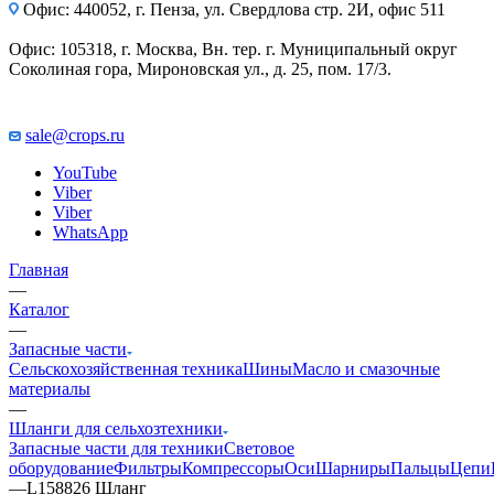
Офис: 440052, г. Пенза, ул. Свердлова стр. 2И, офис 511
Офис: 105318, г. Москва, Вн. тер. г. Муниципальный округ
Соколиная гора, Мироновская ул., д. 25, пом. 17/3.
sale@crops.ru
YouTube
Viber
Viber
WhatsApp
Главная
—
Каталог
—
Запасные части
Сельскохозяйственная техника
Шины
Масло и смазочные
материалы
—
Шланги для сельхозтехники
Запасные части для техники
Световое
оборудование
Фильтры
Компрессоры
Оси
Шарниры
Пальцы
Цепи
—
L158826 Шланг