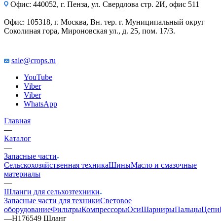
Офис: 440052, г. Пенза, ул. Свердлова стр. 2И, офис 511
Офис: 105318, г. Москва, Вн. тер. г. Муниципальный округ
Соколиная гора, Мироновская ул., д. 25, пом. 17/3.
sale@crops.ru
YouTube
Viber
Viber
WhatsApp
Главная
—
Каталог
—
Запасные части
Сельскохозяйственная техника
Шины
Масло и смазочные
материалы
—
Шланги для сельхозтехники
Запасные части для техники
Световое
оборудование
Фильтры
Компрессоры
Оси
Шарниры
Пальцы
Цепи
—
H176549 Шланг