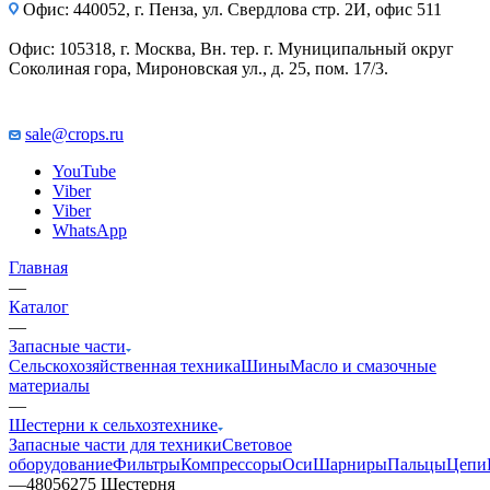
Офис: 440052, г. Пенза, ул. Свердлова стр. 2И, офис 511
Офис: 105318, г. Москва, Вн. тер. г. Муниципальный округ
Соколиная гора, Мироновская ул., д. 25, пом. 17/3.
sale@crops.ru
YouTube
Viber
Viber
WhatsApp
Главная
—
Каталог
—
Запасные части
Сельскохозяйственная техника
Шины
Масло и смазочные
материалы
—
Шестерни к сельхозтехнике
Запасные части для техники
Световое
оборудование
Фильтры
Компрессоры
Оси
Шарниры
Пальцы
Цепи
—
48056275 Шестерня