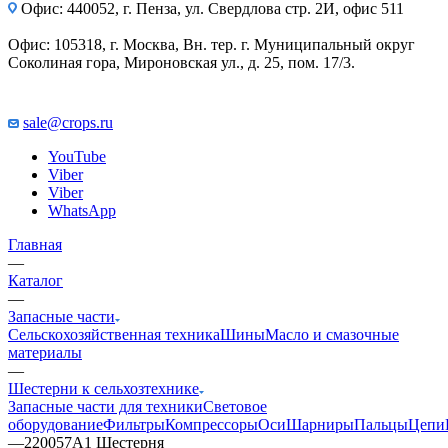
Офис: 440052, г. Пенза, ул. Свердлова стр. 2И, офис 511
Офис: 105318, г. Москва, Вн. тер. г. Муниципальный округ
Соколиная гора, Мироновская ул., д. 25, пом. 17/3.
sale@crops.ru
YouTube
Viber
Viber
WhatsApp
Главная
—
Каталог
—
Запасные части
Сельскохозяйственная техника
Шины
Масло и смазочные
материалы
—
Шестерни к сельхозтехнике
Запасные части для техники
Световое
оборудование
Фильтры
Компрессоры
Оси
Шарниры
Пальцы
Цепи
—
220057A1 Шестерня