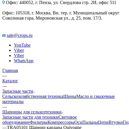
Офис: 440052, г. Пенза, ул. Свердлова стр. 2И, офис 511
Офис: 105318, г. Москва, Вн. тер. г. Муниципальный округ
Соколиная гора, Мироновская ул., д. 25, пом. 17/3.
sale@crops.ru
YouTube
Viber
Viber
WhatsApp
Главная
—
Каталог
—
Запасные части
Сельскохозяйственная техника
Шины
Масло и смазочные
материалы
—
Шарниры для сельхозтехники
Запасные части для техники
Световое
оборудование
Фильтры
Компрессоры
Оси
Пальцы
Цепи
Втулки
Ги
—
TRA05101 Шарнир кардана Quivogne