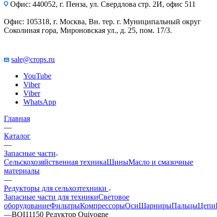
Офис: 440052, г. Пенза, ул. Свердлова стр. 2И, офис 511
Офис: 105318, г. Москва, Вн. тер. г. Муниципальный округ
Соколиная гора, Мироновская ул., д. 25, пом. 17/3.
sale@crops.ru
YouTube
Viber
Viber
WhatsApp
Главная
—
Каталог
—
Запасные части
Сельскохозяйственная техника
Шины
Масло и смазочные
материалы
—
Редукторы для сельхозтехники
Запасные части для техники
Световое
оборудование
Фильтры
Компрессоры
Оси
Шарниры
Пальцы
Цепи
—
BOI11150 Редуктор Quivogne