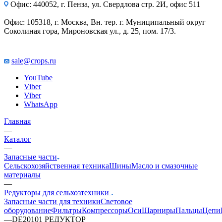
Офис: 440052, г. Пенза, ул. Свердлова стр. 2И, офис 511
Офис: 105318, г. Москва, Вн. тер. г. Муниципальный округ
Соколиная гора, Мироновская ул., д. 25, пом. 17/3.
sale@crops.ru
YouTube
Viber
Viber
WhatsApp
Главная
—
Каталог
—
Запасные части
Сельскохозяйственная техника
Шины
Масло и смазочные
материалы
—
Редукторы для сельхозтехники
Запасные части для техники
Световое
оборудование
Фильтры
Компрессоры
Оси
Шарниры
Пальцы
Цепи
—
DE20101 РЕДУКТОР