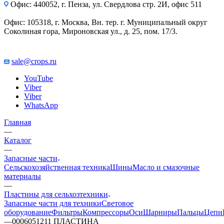
Офис: 440052, г. Пенза, ул. Свердлова стр. 2И, офис 511
Офис: 105318, г. Москва, Вн. тер. г. Муниципальный округ
Соколиная гора, Мироновская ул., д. 25, пом. 17/3.
sale@crops.ru
YouTube
Viber
Viber
WhatsApp
Главная
—
Каталог
—
Запасные части
Сельскохозяйственная техника
Шины
Масло и смазочные
материалы
—
Пластины для сельхозтехники
Запасные части для техники
Световое
оборудование
Фильтры
Компрессоры
Оси
Шарниры
Пальцы
Цепи
—
0006051211 ПЛАСТИНА