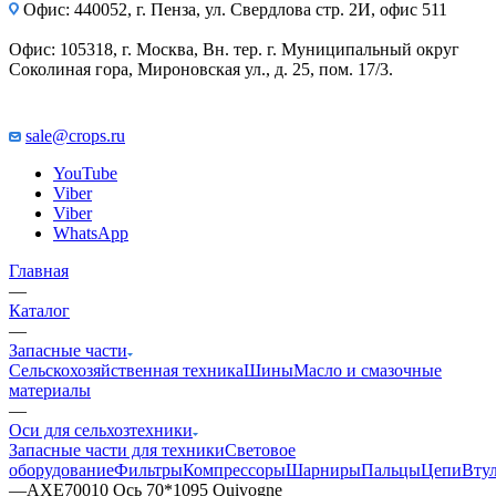
Офис: 440052, г. Пенза, ул. Свердлова стр. 2И, офис 511
Офис: 105318, г. Москва, Вн. тер. г. Муниципальный округ
Соколиная гора, Мироновская ул., д. 25, пом. 17/3.
sale@crops.ru
YouTube
Viber
Viber
WhatsApp
Главная
—
Каталог
—
Запасные части
Сельскохозяйственная техника
Шины
Масло и смазочные
материалы
—
Оси для сельхозтехники
Запасные части для техники
Световое
оборудование
Фильтры
Компрессоры
Шарниры
Пальцы
Цепи
Вту
—
AXE70010 Ось 70*1095 Quivogne