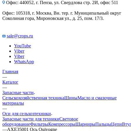
Офис: 440052, г. Пенза, ул. Свердлова стр. 2И, офис 511
Офис: 105318, г. Москва, Вн. тер. г. Муниципальный округ
Соколиная гора, Мироновская ул., д. 25, пом. 17/3.
sale@crops.ru
YouTube
Viber
Viber
WhatsApp
Главная
—
Каталог
—
Запасные части
Сельскохозяйственная техника
Шины
Масло и смазочные
материалы
—
Оси для сельхозтехники
Запасные части для техники
Световое
оборудование
Фильтры
Компрессоры
Шарниры
Пальцы
Цепи
Вту
—
AXE35001 Ось Quivogne