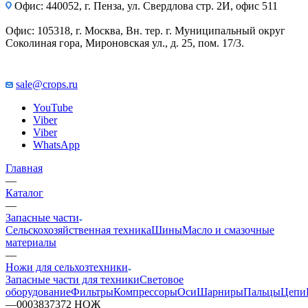
Офис: 440052, г. Пенза, ул. Свердлова стр. 2И, офис 511
Офис: 105318, г. Москва, Вн. тер. г. Муниципальный округ
Соколиная гора, Мироновская ул., д. 25, пом. 17/3.
sale@crops.ru
YouTube
Viber
Viber
WhatsApp
Главная
—
Каталог
—
Запасные части
Сельскохозяйственная техника
Шины
Масло и смазочные
материалы
—
Ножи для сельхозтехники
Запасные части для техники
Световое
оборудование
Фильтры
Компрессоры
Оси
Шарниры
Пальцы
Цепи
—
0003837372 НОЖ