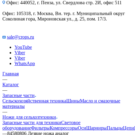
Офис: 440052, г. Пенза, ул. Свердлова стр. 2И, офис 511
Офис: 105318, г. Москва, Вн. тер. г. Муниципальный округ
Соколиная гора, Мироновская ул., д. 25, пом. 17/3.
sale@crops.ru
YouTube
Viber
Viber
WhatsApp
Главная
—
Каталог
—
Запасные части
Сельскохозяйственная техника
Шины
Масло и смазочные
материалы
—
Ножи для сельхозтехники
Запасные части для техники
Световое
оборудование
Фильтры
Компрессоры
Оси
Шарниры
Пальцы
Цепи
—
84580806 Лезвие ножа аналог