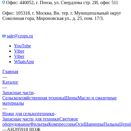
Офис: 440052, г. Пенза, ул. Свердлова стр. 2И, офис 511
Офис: 105318, г. Москва, Вн. тер. г. Муниципальный округ
Соколиная гора, Мироновская ул., д. 25, пом. 17/3.
sale@crops.ru
YouTube
Viber
Viber
WhatsApp
Главная
—
Каталог
—
Запасные части
Сельскохозяйственная техника
Шины
Масло и смазочные
материалы
—
Ножи для сельхозтехники
Запасные части для техники
Световое
оборудование
Фильтры
Компрессоры
Оси
Шарниры
Пальцы
Цепи
—
AH205918 НОЖ