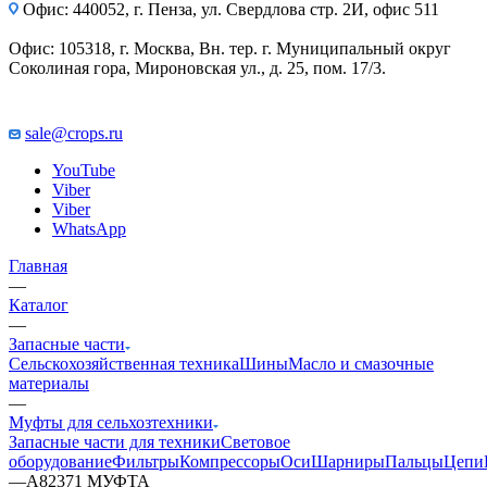
Офис: 440052, г. Пенза, ул. Свердлова стр. 2И, офис 511
Офис: 105318, г. Москва, Вн. тер. г. Муниципальный округ
Соколиная гора, Мироновская ул., д. 25, пом. 17/3.
sale@crops.ru
YouTube
Viber
Viber
WhatsApp
Главная
—
Каталог
—
Запасные части
Сельскохозяйственная техника
Шины
Масло и смазочные
материалы
—
Муфты для сельхозтехники
Запасные части для техники
Световое
оборудование
Фильтры
Компрессоры
Оси
Шарниры
Пальцы
Цепи
—
A82371 МУФТА