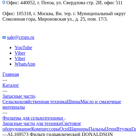
Офис: 440052, г. Пенза, ул. Свердлова стр. 2И, офис 511
Офис: 105318, г. Москва, Вн. тер. г. Муниципальный округ
Соколиная гора, Мироновская ул., д. 25, пом. 17/3.
sale@crops.ru
YouTube
Viber
Viber
WhatsApp
Главная
—
Каталог
—
Запасные части
Сельскохозяйственная техника
Шины
Масло и смазочные
материалы
—
Фильтры для сельхозтехники
Запасные части для техники
Световое
оборудование
Компрессоры
Оси
Шарниры
Пальцы
Цепи
Втулки
Г
—
AL169573 Фильтр гидравлический DONALDSON