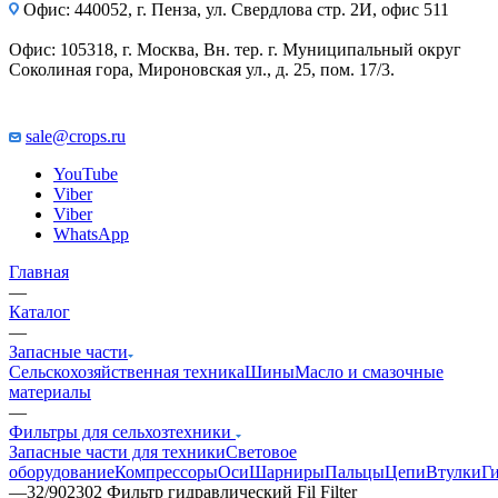
Офис: 440052, г. Пенза, ул. Свердлова стр. 2И, офис 511
Офис: 105318, г. Москва, Вн. тер. г. Муниципальный округ
Соколиная гора, Мироновская ул., д. 25, пом. 17/3.
sale@crops.ru
YouTube
Viber
Viber
WhatsApp
Главная
—
Каталог
—
Запасные части
Сельскохозяйственная техника
Шины
Масло и смазочные
материалы
—
Фильтры для сельхозтехники
Запасные части для техники
Световое
оборудование
Компрессоры
Оси
Шарниры
Пальцы
Цепи
Втулки
Г
—
32/902302 Фильтр гидравлический Fil Filter