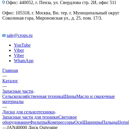
Офис: 440052, г. Пенза, ул. Свердлова стр. 2И, офис 511
Офис: 105318, г. Москва, Вн. тер. г. Муниципальный округ
Соколиная гора, Мироновская ул., д. 25, пом. 17/3.
sale@crops.ru
YouTube
Viber
Viber
WhatsApp
Главная
—
Каталог
—
Запасные части
Сельскохозяйственная техника
Шины
Масло и смазочные
материалы
—
Диски для сельхозтехники
Запасные части для техники
Световое
оборудование
Фильтры
Компрессоры
Оси
Шарниры
Пальцы
Цепи
—
JAN40000 Диск Quivogne