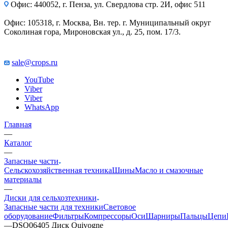
Офис: 440052, г. Пенза, ул. Свердлова стр. 2И, офис 511
Офис: 105318, г. Москва, Вн. тер. г. Муниципальный округ
Соколиная гора, Мироновская ул., д. 25, пом. 17/3.
sale@crops.ru
YouTube
Viber
Viber
WhatsApp
Главная
—
Каталог
—
Запасные части
Сельскохозяйственная техника
Шины
Масло и смазочные
материалы
—
Диски для сельхозтехники
Запасные части для техники
Световое
оборудование
Фильтры
Компрессоры
Оси
Шарниры
Пальцы
Цепи
—
DSQ06405 Диск Quivogne