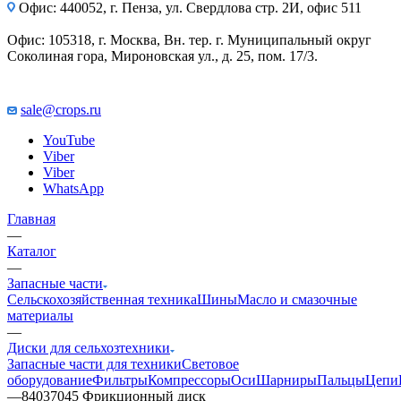
Офис: 440052, г. Пенза, ул. Свердлова стр. 2И, офис 511
Офис: 105318, г. Москва, Вн. тер. г. Муниципальный округ
Соколиная гора, Мироновская ул., д. 25, пом. 17/3.
sale@crops.ru
YouTube
Viber
Viber
WhatsApp
Главная
—
Каталог
—
Запасные части
Сельскохозяйственная техника
Шины
Масло и смазочные
материалы
—
Диски для сельхозтехники
Запасные части для техники
Световое
оборудование
Фильтры
Компрессоры
Оси
Шарниры
Пальцы
Цепи
—
84037045 Фрикционный диск