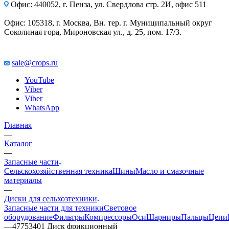
Офис: 440052, г. Пенза, ул. Свердлова стр. 2И, офис 511
Офис: 105318, г. Москва, Вн. тер. г. Муниципальный округ
Соколиная гора, Мироновская ул., д. 25, пом. 17/3.
sale@crops.ru
YouTube
Viber
Viber
WhatsApp
Главная
—
Каталог
—
Запасные части
Сельскохозяйственная техника
Шины
Масло и смазочные
материалы
—
Диски для сельхозтехники
Запасные части для техники
Световое
оборудование
Фильтры
Компрессоры
Оси
Шарниры
Пальцы
Цепи
—
47753401 Диск фрикционный