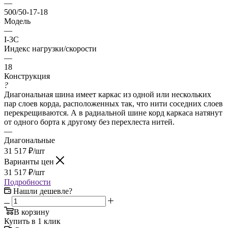
—
500/50-17-18
Модель
—
I-3C
Индекс нагрузки/скорости
—
18
Конструкция
?
Диагональная шина имеет каркас из одной или нескольких
пар слоев корда, расположенных так, что нити соседних слоев
перекрещиваются. А в радиальной шине корд каркаса натянут
от одного борта к другому без перехлеста нитей.
—
Диагональные
31 517
₽
/шт
Варианты цен
31 517
₽
/шт
Подробности
Нашли дешевле?
В корзину
Купить в 1 клик