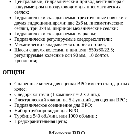
Центральный, гидравлический привод вентилятора с
вакуумметром и воздуховодом для пневматических
сеялок;
Гидравлически складываемые трехточечные навески с
двумя гидроцилиндрами: две 2x6 м. пневматические
сеялки, три 3x4 м. шириной механические сеялки;
Гидравлически складываемые маркеры;
Гидравлически регулируемые следорыхлители;
Механически складываемая опорная стойка;
Шасси с двумя колесами и шинами: 550x60/22,5;
регулируемые колесные оси 90 мм., 10 болтов
крепления;
ОПЦИИ
Спаренные колеса для сцепки BPO вместо стандартных
колес;
Следорыхлители (1 комплект = 2 х 3 шт.);
Электрический клапан на 5 функций для сцепки BPO;
Гидравлическое соединение для BPO;
Набор трубопроводов для BPO;
Турбина 540 об./мин. или 1000 об./мин.;
Предохранительная цепь;
Модели ВРО