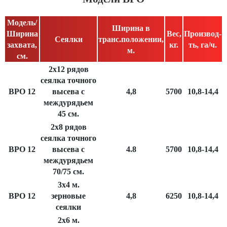
Модель/
Ширина в
Ширина
Вес,
Производ-
Сеялки
транс.положении,
захвата,
кг.
ть, га/ч.
м.
см.
2x12 рядов
сеялка точного
BPO 12
высева с
4,8
5700
10,8-14,4
междурядьем
45 см.
2х8 рядов
сеялка точного
BPO 12
высева с
4.8
5700
10,8-14,4
междурядьем
70/75 см.
3х4 м.
BPO 12
зерновые
4,8
6250
10,8-14,4
сеялки
2х6 м.