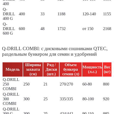
400
Q-
DRILL
400
33
1188
120-140
1155
400 G
Q-
DRILL
600
48
1732
от 150
2168
600 G
Q-DRILL COMBI: с дисковыми сошниками QTEC,
раздельным бункером для семян и удобрений
Ширина
Ряд /
Объем
Мощность
Вес
Модель
захвата
Диски
бункера
(л.с.)
(кг)
(см)
(шт.)
семян (л)
Q-DRILL
250
250
21
270/270
60-80
800
COMBI
Q-DRILL
300
300
25
335/335
80-100
920
COMBI
Q-DRILL
300 G
300
25
424/442
90-110
985