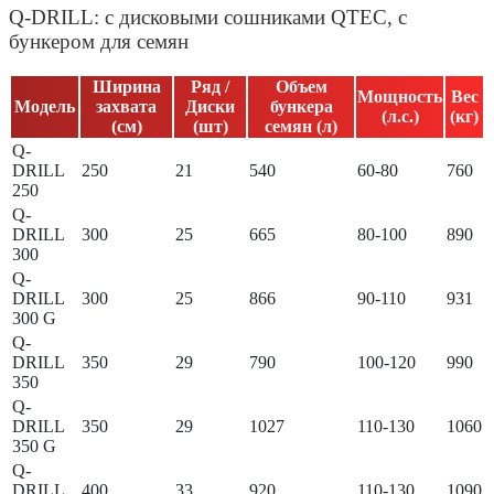
Q-DRILL: с дисковыми сошниками QTEC, с
бункером для семян
Ширина
Ряд /
Объем
Мощность
Вес
Модель
захвата
Диски
бункера
(л.с.)
(кг)
(см)
(шт)
семян (л)
Q-
DRILL
250
21
540
60-80
760
250
Q-
DRILL
300
25
665
80-100
890
300
Q-
DRILL
300
25
866
90-110
931
300 G
Q-
DRILL
350
29
790
100-120
990
350
Q-
DRILL
350
29
1027
110-130
1060
350 G
Q-
DRILL
400
33
920
110-130
1090