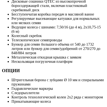
Дисковые сошники QTEC из высокопрочной
боросодержащей стали, включая пластиковый
скребковый диск
Бесступенчатая коробка передач в масляной ванне
Регулируемые высевающие катушки для нормальных
или мелких семян
Ведущие колеса с шинами: 7,50/16 (до 4 м), 2х10,75-15
(6 м)
Колесный скребок
Телескопические семяпроводы
Бункер для семян большого объема от 540 до 1732
литров или бункер для семян/удобрений от 270/270 до
848/884 литров
Металлическая откидная крышка с замком
Нескользящая погрузочная платформ
ОПЦИИ
Штригельная борона с зубцами Ø 10 мм и спиральными
пружинами
Гидравлические маркеры
Следорыхлители
Контроль технологической колеи 2х2 ряда с монитором
Прикатывающие колеса